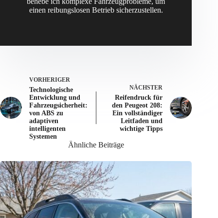
behebe ich komplexe Fahrzeugprobleme, um
einen reibungslosen Betrieb sicherzustellen.
VORHERIGER
NÄCHSTER
Technologische
Entwicklung und
Reifendruck für
Fahrzeugsicherheit:
den Peugeot 208:
von ABS zu
Ein vollständiger
adaptiven
Leitfaden und
intelligenten
wichtige Tipps
Systemen
Ähnliche Beiträge