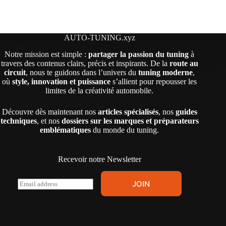
AUTO-TUNING.xyz
Notre mission est simple :
partager la passion du tuning
à
travers des contenus clairs, précis et inspirants. De la
route au
circuit
, nous te guidons dans l’univers du
tuning moderne
,
où
style, innovation et puissance
s’allient pour repousser les
limites de la créativité automobile.
Découvre dès maintenant nos
articles spécialisés
, nos
guides
techniques
, et nos
dossiers sur les marques et préparateurs
emblématiques
du monde du tuning.
Recevoir notre Newsletter
E
JOIN
m
a
i
l
*