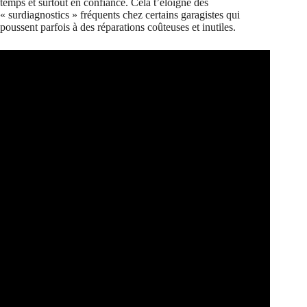
temps et surtout en confiance. Cela t’éloigne des
« surdiagnostics » fréquents chez certains garagistes qui
poussent parfois à des réparations coûteuses et inutiles.