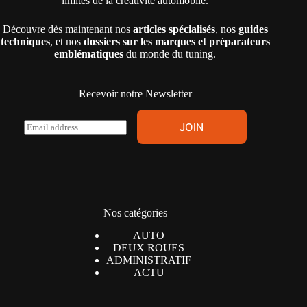
limites de la créativité automobile.
Découvre dès maintenant nos
articles spécialisés
, nos
guides
techniques
, et nos
dossiers sur les marques et préparateurs
emblématiques
du monde du tuning.
Recevoir notre Newsletter
E
JOIN
m
a
i
l
*
Nos catégories
AUTO
DEUX ROUES
ADMINISTRATIF
ACTU