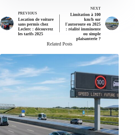
NEXT
PREVIOUS
Limitation à 100
Location de voiture
km/h sur
sans permis chez
l'autoroute en 2025
Leclerc : découvrez
: réalité imminente
les tarifs 2025
ou simple
plaisanterie ?
Related Posts