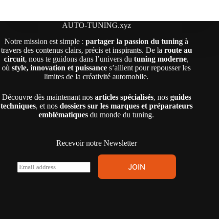
AUTO-TUNING.xyz
Notre mission est simple :
partager la passion du tuning
à
travers des contenus clairs, précis et inspirants. De la
route au
circuit
, nous te guidons dans l’univers du
tuning moderne
,
où
style, innovation et puissance
s’allient pour repousser les
limites de la créativité automobile.
Découvre dès maintenant nos
articles spécialisés
, nos
guides
techniques
, et nos
dossiers sur les marques et préparateurs
emblématiques
du monde du tuning.
Recevoir notre Newsletter
E
JOIN
m
a
i
l
*