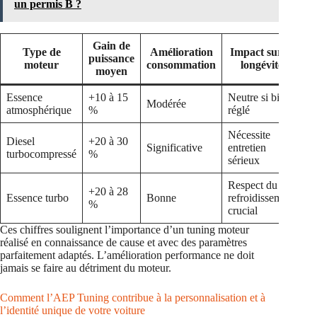
un permis B ?
Gain de
Type de
Amélioration
Impact sur la
puissance
moteur
consommation
longévité
moyen
Essence
+10 à 15
Neutre si bien
Modérée
atmosphérique
%
réglé
Nécessite
Diesel
+20 à 30
Significative
entretien
turbocompressé
%
sérieux
Respect du
+20 à 28
Essence turbo
Bonne
refroidissement
%
crucial
Ces chiffres soulignent l’importance d’un tuning moteur
réalisé en connaissance de cause et avec des paramètres
parfaitement adaptés. L’amélioration performance ne doit
jamais se faire au détriment du moteur.
Comment l’AEP Tuning contribue à la personnalisation et à
l’identité unique de votre voiture