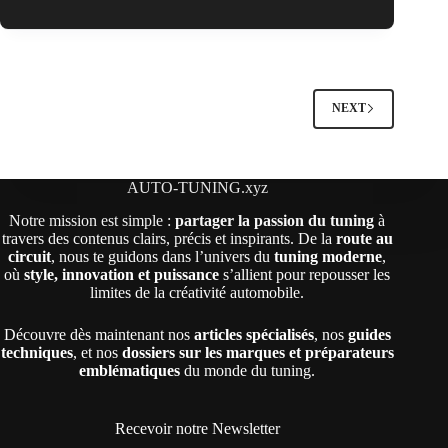
Moteur
:
Tout
Savoir
sur
la
NEXT
Reprogrammation
ECU
en
2026
AUTO-TUNING.xyz
Notre mission est simple :
partager la passion du tuning
à
travers des contenus clairs, précis et inspirants. De la
route au
circuit
, nous te guidons dans l’univers du
tuning moderne
,
où
style, innovation et puissance
s’allient pour repousser les
limites de la créativité automobile.
Découvre dès maintenant nos
articles spécialisés
, nos
guides
techniques
, et nos
dossiers sur les marques et préparateurs
emblématiques
du monde du tuning.
Recevoir notre Newsletter