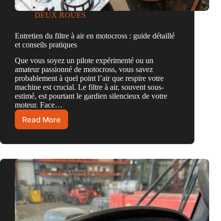
DEUX ROUES
Entretien du filtre à air en motocross : guide détaillé
et conseils pratiques
Que vous soyez un pilote expérimenté ou un
amateur passionné de motocross, vous savez
probablement à quel point l’air que respire votre
machine est crucial. Le filtre à air, souvent sous-
estimé, est pourtant le gardien silencieux de votre
moteur. Face…
Read More
Entretien
du
filtre
à
air
en
motocross
:
guide
détaillé
et