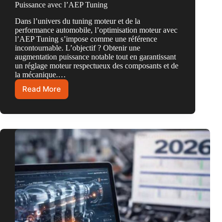
Puissance avec l’AEP Tuning
Dans l’univers du tuning moteur et de la
performance automobile, l’optimisation moteur avec
l’AEP Tuning s’impose comme une référence
incontournable. L’objectif ? Obtenir une
augmentation puissance notable tout en garantissant
un réglage moteur respectueux des composants et de
la mécanique.…
Read More
Optimisation
Moteur
:
Comment
Augmenter
la
Puissance
avec
l’AEP
Tuning