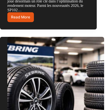
joue désormais un rôle clé dans l’optimisation du
rendement moteur. Parmi les nouveautés 2026, le
SP102…
Read More
SP102
:
Tout
ce
qu’il
faut
connaître
sur
ce
carburant
haute
performance