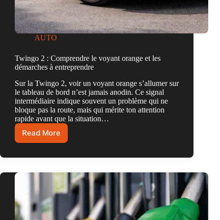
AUTO
Twingo 2 : Comprendre le voyant orange et les
démarches à entreprendre
Sur la Twingo 2, voir un voyant orange s’allumer sur
le tableau de bord n’est jamais anodin. Ce signal
intermédiaire indique souvent un problème qui ne
bloque pas la route, mais qui mérite ton attention
rapide avant que la situation…
Read More
Twingo
2
:
Comprendre
le
voyant
orange
et
les