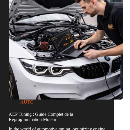
véritablement
cette
marque
sur
le
marché
AUTO
AEP Tuning : Guide Complet de la
Reprogrammation Moteur
In the world of automotive tuning, optimizing engine