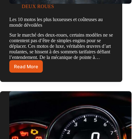
DEUX ROUES
Les 10 motos les plus luxueuses et coûteuses au
monde dévoilées
Sur le marché des deux-roues, certains modèles ne se
contentent pas d’être de simples engins pour se
déplacer. Ces motos de luxe, véritables œuvres d’art
roulantes, se hissent à des sommets tarifaires défiant
l’entendement. De la mécanique de pointe à…
Read More
Les
10
motos
les
plus
luxueuses
et
coûteuses
au
monde
dévoilées