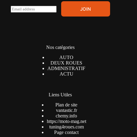
E
JOIN
m
a
i
l
*
Nos catégories
AUTO
DEUX ROUES
ADMINISTRATIF
ACTU
Liens Utiles
Plan de site
vantastic.fr
chemy.info
https://moto-mag.net
tuning4roues.com
Page contact