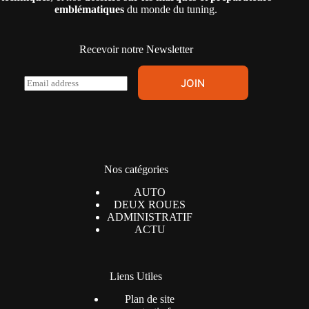
emblématiques
du monde du tuning.
Recevoir notre Newsletter
E
JOIN
m
a
i
l
*
Nos catégories
AUTO
DEUX ROUES
ADMINISTRATIF
ACTU
Liens Utiles
Plan de site